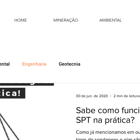
HOME
MINERAÇÃO
AMBIENTAL
ntal
Engenharia
Geotecnia
30 de jun. de 2020
2 min de leitura
Sabe como func
SPT na prática?
Como já mencionamos em outr
tipos de sondagens e elas sã