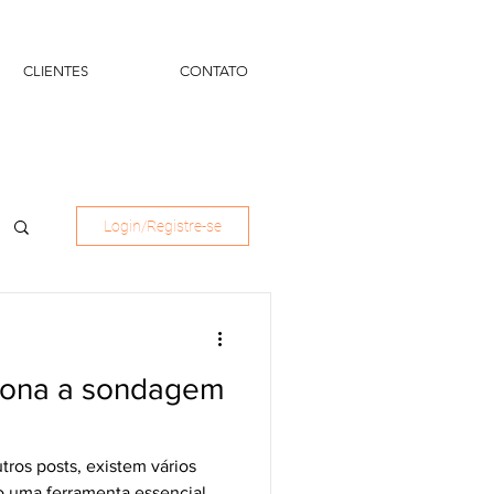
CLIENTES
CONTATO
Login/Registre-se
iona a sondagem
os posts, existem vários
o uma ferramenta essencial