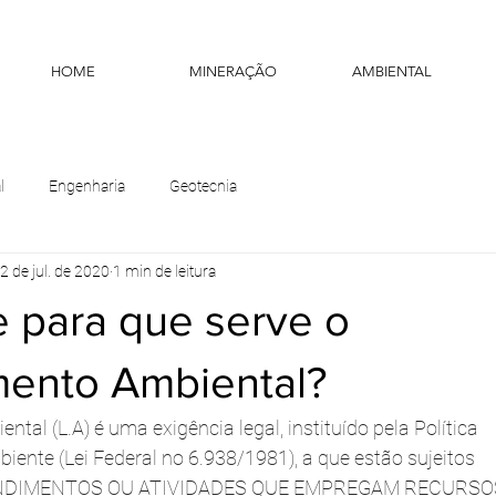
HOME
MINERAÇÃO
AMBIENTAL
l
Engenharia
Geotecnia
2 de jul. de 2020
1 min de leitura
e para que serve o
mento Ambiental?
ntal (L.A) é uma exigência legal, instituído pela Política
iente (Lei Federal no 6.938/1981), a que estão sujeitos
NDIMENTOS OU ATIVIDADES QUE EMPREGAM RECURSO