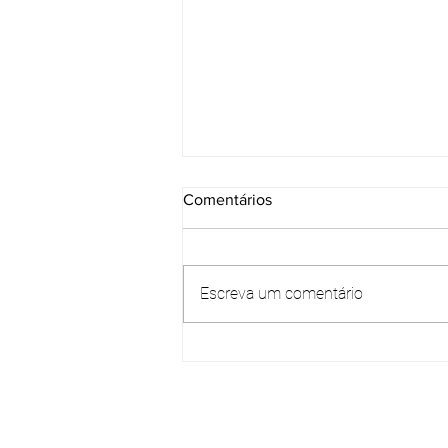
Comentários
Escreva um comentário
Qual o uso do drone no
georreferenciamento?