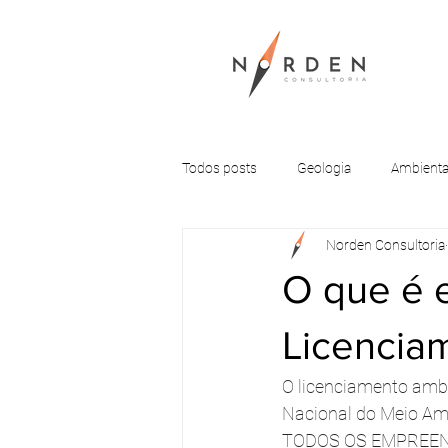
Todos posts
Geologia
Ambienta
Norden Consultoria
O que é 
Licencia
O licenciamento ambie
Nacional do Meio Amb
TODOS OS EMPREE