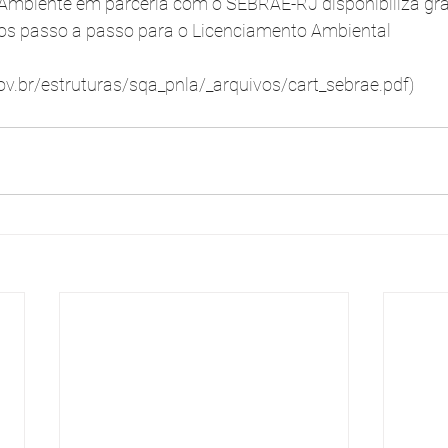
 Ambiente em parceria com o SEBRAE-RJ disponibiliza gr
os passo a passo para o Licenciamento Ambiental
.br/estruturas/sqa_pnla/_arquivos/cart_sebrae.pdf)