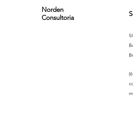
Norden
S
Consultoria
S
B
Br
(6
c
m