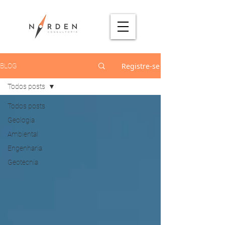
Registre-se
BLOG
Todos posts
Todos posts
Geologia
Ambiental
Engenharia
Geotecnia